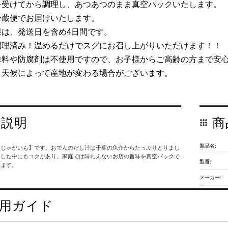
を受けてから調理し、あつあつのまま真空パックいたします。
冷蔵便でお届けいたします。
限は、発送日を含め4日間です。
調理済み！温めるだけでスグにお召し上がりいただけます！！
味料や防腐剤は不使用ですので、お子様からご高齢の方まで安
・天候によって産地が変わる場合がございます。
品説明
商
製品名:
【じゃがいも】です。おでんのだし汁は千葉の魚介からたっぷりとりまし
とした中にもコクがあり、家庭では味わえないお店の旨味を真空パックで
型番:
きます。
メーカー:
用ガイド