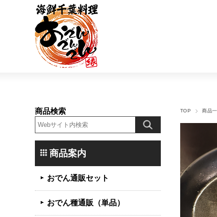
商品検索
TOP
商品
商品案内
おでん通販セット
おでん種通販（単品）