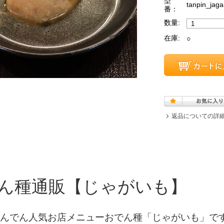
型
tanpin_jag
番：
数量:
在庫:
○
返品についての詳
ん種通販【じゃがいも】
んでん人気お店メニューおでん種「じゃがいも」で