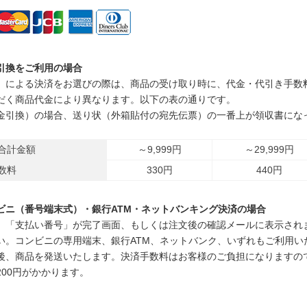
引換をご利用の場合
」による決済をお選びの際は、商品の受け取り時に、代金・代引き手数
だく商品代金により異なります。以下の表の通りです。
金引換）の場合、送り状（外箱貼付の宛先伝票）の一番上が領収書にな
合計金額
～9,999円
～29,999円
数料
330円
440円
ビニ（番号端末式）・銀行ATM・ネットバンキング決済の場合
、「支払い番号」が完了画面、もしくは注文後の確認メールに表示され
い。コンビニの専用端末、銀行ATM、ネットバンク、いずれもご利用い
後、商品を発送いたします。決済手数料はお客様のご負担になりますのでご
200円がかかります。