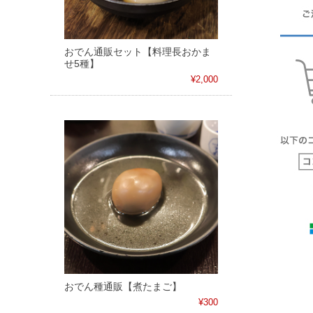
おでん通販セット【料理長おかま
せ5種】
¥2,000
おでん種通販【煮たまご】
¥300