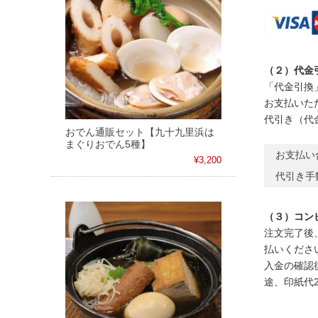
（２）代金
「代金引換
お支払いた
代引き（代
おでん通販セット【九十九里浜は
まぐりおでん5種】
お支払い
¥3,200
代引き手
（３）コン
注文完了後
払いくださ
入金の確認
途、印紙代