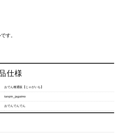
心です。
品仕様
おでん種通販【じゃがいも】
tanpin_jagaimo
おでんでんでん