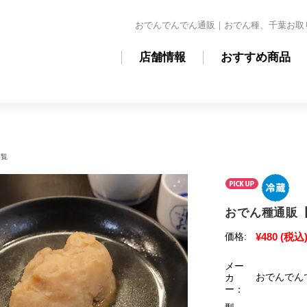
おでんでんでん通販｜おでん種、千葉お取
店舗情報
おすすめ商品
一覧
おでん種通販
¥480
(税込
価格:
メー
おでんでん
カ
ー：