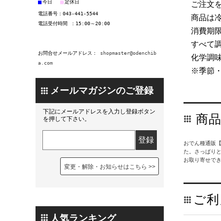
■
■
今日
定休日
ご注文
電話番号：043-441-5544
商品は
電話受付時間 ：15:00～20:00
消費期
すべて
お問合せメールアドレス：
shopmaster@odenchib
化学調
a.com
※季節
下記にメールアドレスを入力し登録ボタン
商
を押して下さい。
おでん種通販
た。さっぱり
お取り寄せで
変更・解除・お知らせはこちら
ご利
人気ランキング