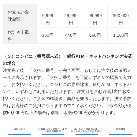
～
～
～
～
お支払い合
9,999
29,999
99,999
300,000
計金額
円
円
円
円
代引き手数
330円
440円
660円
1,100円
料
（３）コンビニ（番号端末式）・銀行ATM・ネットバンキング決済
の場合
注文完了後、「支払い番号」が完了画面、もしくは注文後の確認メ
ールに表示されます。「支払い番号」を下記いずれかの場所で入力
し、お支払いください。コンビニの専用端末、銀行ATM、ネットバ
ンク、いずれもご利用いただけます。 注文日を含む7日以内にお支
払いください。ご入金の確認後、商品を発送いたします。決済手数
料はお客様のご負担になりますのでご了承ください。回収金額が税
抜50,000円以上の場合は別途、印紙代200円がかかります。